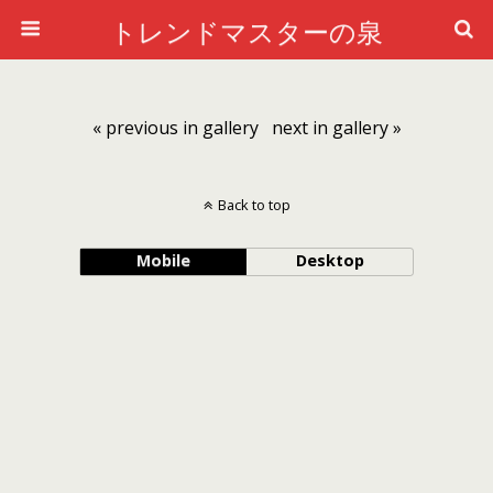
トレンドマスターの泉
« previous in gallery
next in gallery »
Back to top
Mobile
Desktop