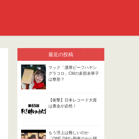
最近の投稿
マック「濃厚ビーフハヤシ
グラコロ」CMの多部未華子
は整形？
【衝撃】日本レコード大賞
は裏金が必然！
もう浮上は難しいのか
「ONE DAY~聖夜のから騒