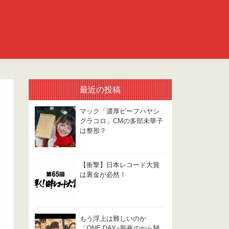
最近の投稿
マック「濃厚ビーフハヤシ
グラコロ」CMの多部未華子
は整形？
【衝撃】日本レコード大賞
は裏金が必然！
もう浮上は難しいのか
「ONE DAY~聖夜のから騒