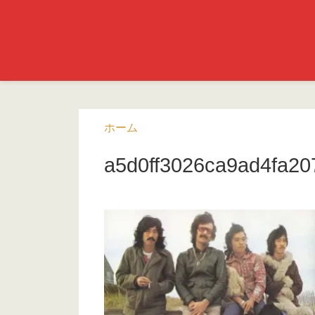
ホーム
a5d0ff3026ca9ad4fa2