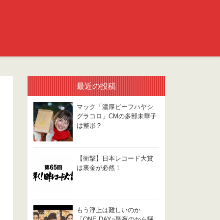
最近の投稿
マック「濃厚ビーフハヤシ
グラコロ」CMの多部未華子
は整形？
【衝撃】日本レコード大賞
は裏金が必然！
もう浮上は難しいのか
「ONE DAY~聖夜のから騒