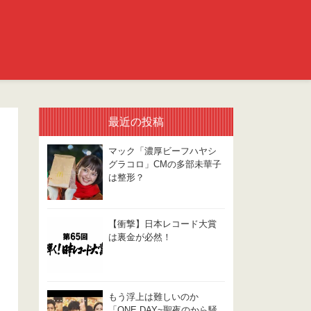
最近の投稿
マック「濃厚ビーフハヤシ
グラコロ」CMの多部未華子
は整形？
【衝撃】日本レコード大賞
は裏金が必然！
もう浮上は難しいのか
「ONE DAY~聖夜のから騒