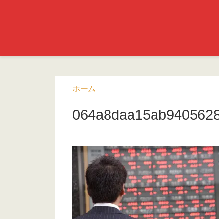
ホーム
064a8daa15ab9405628