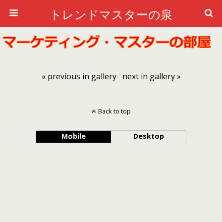
トレンドマスターの泉
« previous in gallery
next in gallery »
Back to top
Mobile
Desktop