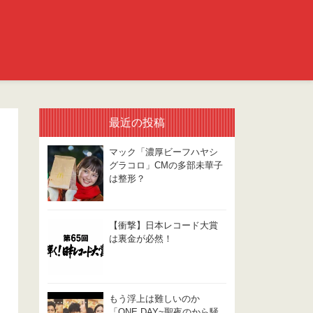
最近の投稿
マック「濃厚ビーフハヤシ
グラコロ」CMの多部未華子
は整形？
【衝撃】日本レコード大賞
は裏金が必然！
もう浮上は難しいのか
「ONE DAY~聖夜のから騒