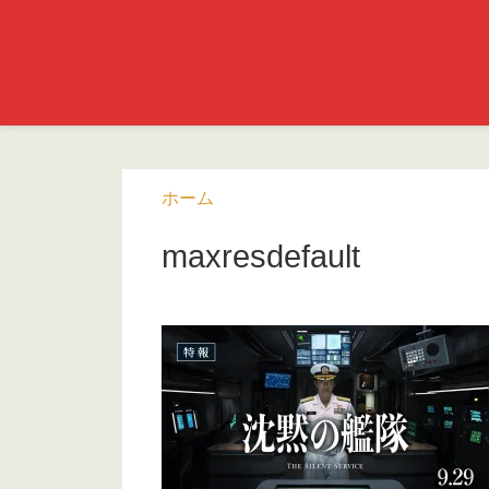
ホーム
maxresdefault