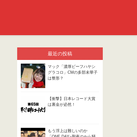
最近の投稿
マック「濃厚ビーフハヤシ
グラコロ」CMの多部未華子
は整形？
【衝撃】日本レコード大賞
は裏金が必然！
もう浮上は難しいのか
「ONE DAY~聖夜のから騒